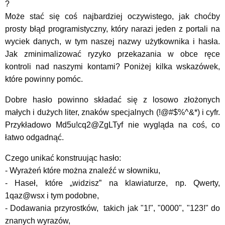
?
Może stać się coś najbardziej oczywistego, jak choćby
prosty błąd programistyczny, który narazi jeden z portali na
wyciek danych, w tym naszej nazwy użytkownika i hasła.
Jak zminimalizować ryzyko przekazania w obce ręce
kontroli nad naszymi kontami? Poniżej kilka wskazówek,
które powinny pomóc.
Dobre hasło powinno składać się z losowo złożonych
małych i dużych liter, znaków specjalnych (!@#$%^&*) i cyfr.
Przykładowo Md5u!cq2@ZgLTyf nie wygląda na coś, co
łatwo odgadnąć.
Czego unikać konstruując hasło:
- Wyrażeń które można znaleźć w słowniku,
- Haseł, które „widzisz” na klawiaturze, np. Qwerty,
1qaz@wsx i tym podobne,
- Dodawania przyrostków, takich jak "1!", "0000", "123!" do
znanych wyrazów,